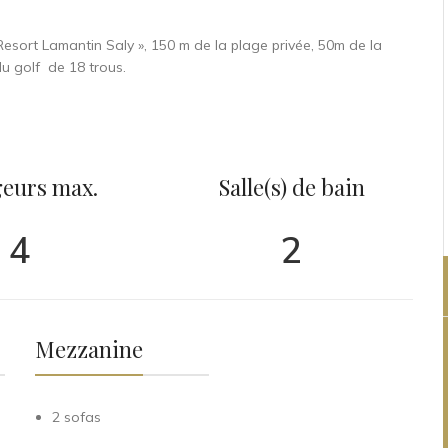
Resort Lamantin Saly », 150 m de la plage privée, 50m de la
du golf
de 18 trous.
eurs max.
Salle(s) de bain
4
2
Mezzanine
2 sofas