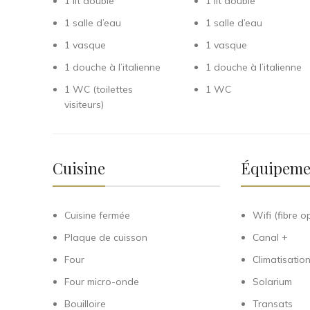
1 lit double
1 lit double
1 salle d’eau
1 salle d’eau
1 vasque
1 vasque
1 douche à l’italienne
1 douche à l’italienne
1 WC (toilettes
1 WC
visiteurs)
Cuisine
Équipeme
Cuisine fermée
Wifi (fibre o
Plaque de cuisson
Canal +
Four
Climatisatio
Four micro-onde
Solarium
Bouilloire
Transats