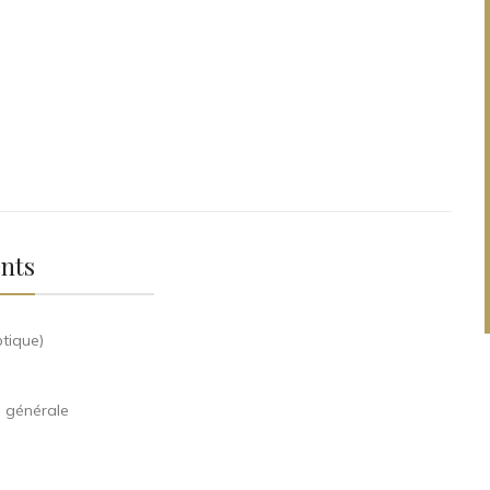
nts
ptique)
n générale